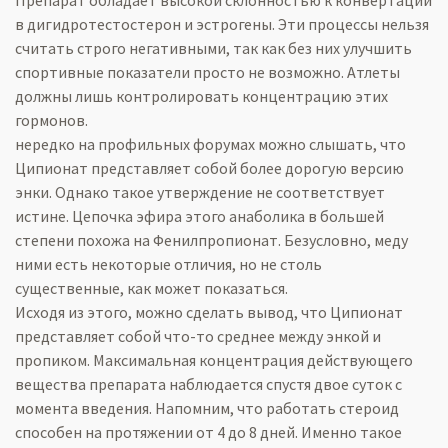
Препарат обладает высокой склонностью к конвертации
в дигидротестостерон и эстрогены. Эти процессы нельзя
считать строго негативными, так как без них улучшить
спортивные показатели просто не возможно. Атлеты
должны лишь контролировать концентрацию этих
гормонов.
нередко на профильных форумах можно слышать, что
Ципионат представляет собой более дорогую версию
энки. Однако такое утверждение не соответствует
истине. Цепочка эфира этого анаболика в большей
степени похожа на Фенилпропионат. Безусловно, меду
ними есть некоторые отличия, но не столь
существенные, как может показаться.
Исходя из этого, можно сделать вывод, что Ципионат
представляет собой что-то среднее между энкой и
пропиком. Максимальная концентрация действующего
вещества препарата наблюдается спустя двое суток с
момента введения. Напомним, что работать стероид
способен на протяжении от 4 до 8 дней. Именно такое