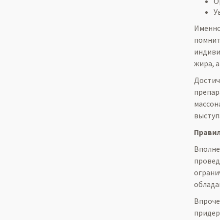
О
У
Именно
помнит
индиви
жира, 
Достич
препар
массон
выступ
Правил
Вполне
провед
ограни
облада
Впроче
придер