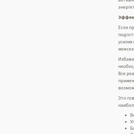
энерге
Эффект
Если п
подгот
усилия
межсез
Избави
необхо
Все ре
примен
возмож
Это го
наибол
В
У
Б