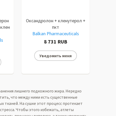
ерон
Оксандролон + кленутерол +
 клен
пкт
Balkan Pharmaceuticals
ls
8 731 RUB
Уведомить меня
транения лишнего подкожного жира. Нередко
етить, что между ними есть существенные
ых тканей. На сушке этот процесс протекает
стресса. Чтобы этого избежать, атлеты
корить процессы липолиза, а также увеличить