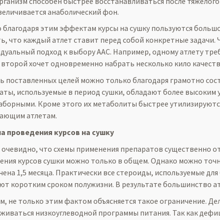
рганизм способен быстрее восстанавливаться после тяжелого
величивается анаболический фон.
 благодаря этим эффектам курсы на сушку пользуются большо
ь, что каждый атлет ставит перед собой конкретные задачи.
дуальный подход к выбору ААС. Например, одному атлету треб
а второй хочет одновременно набрать несколько кило качеств
ь поставленных целей можно только благодаря грамотно соста
аты, используемые в период сушки, обладают более высоким 
аборными. Кроме этого их метаболиты быстрее утилизируются
ающим атлетам.
а проведения курсов на сушку
 очевидно, что схемы применения препаратов существенно от
ения курсов сушки можно только в общем. Однако можно точно
чена 1,5 месяца. Практически все стероиды, используемые дл
ют коротким сроком полужизни. В результате большинство а
м, не только этим фактом объясняется такое ограничение. Дел
живаться низкоуглеводной программы питания. Так как дефиц