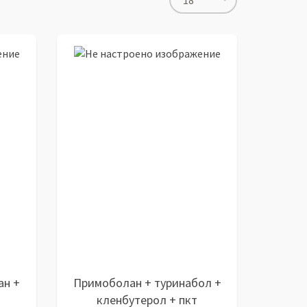
18
ан +
Примоболан + туринабол +
кленбутерол + пкт