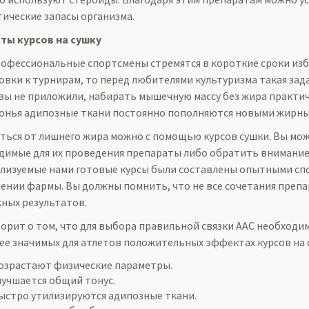
тические запасы организма.
ы курсов на сушку
рофессиональные спортсмены стремятся в короткие сроки изб
овки к турнирам, то перед любителями культуризма такая зада
 вы не приложили, набирать мышечную массу без жира практич
онья адипозные ткани постоянно пополняются новыми жирным
ться от лишнего жира можно с помощью курсов сушки. Вы мо
димые для их проведения препараты либо обратить внимание
ализуемые нами готовые курсы были составлены опытными с
ении фармы. Вы должны помнить, что не все сочетания преп
ных результатов.
ворит о том, что для выбора правильной связки ААС необходи
ее значимых для атлетов положительных эффектах курсов на 
озрастают физические параметры.
лучшается общий тонус.
ыстро утилизируются адипозные ткани.