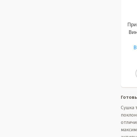
При
Вин
B
Готовы
Сушка 
поклон
отличи
максим
активн