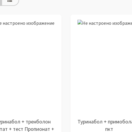
уринабол + тренболон
Туринабол + примобол
тат + тест Пропионат +
пкт