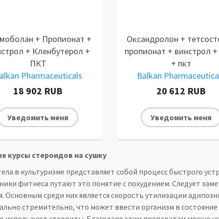
моболан + Пропионат +
Оксандролон + тетсост
строл + Кленбутерол +
пропионат + винстрол +
ПКТ
+ пкт
alkan Pharmaceuticals
Balkan Pharmaceutica
18 902 RUB
20 612 RUB
Уведомить меня
Уведомить меня
е курсы стероидов на сушку
тела в культуризме представляет собой процесс быстрого ус
ники фитнеса путают это понятие с похудением. Следует зам
я. Основным среди них является скорость утилизации адипозн
ально стремительно, что может ввести организм в состояние 
о используют стероиды. Благодаря этим препаратам можно ус