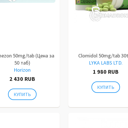
mezon 50mg/tab (Цена за
Clomidol 50mg/tab 30
50 таб)
LYKA LABS LTD.
Horizon
1 980 RUB
2 430 RUB