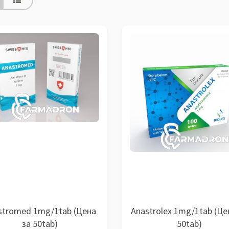
stromed 1mg/1tab (Цена
Anastrolex 1mg/1tab (Це
за 50tab)
50tab)