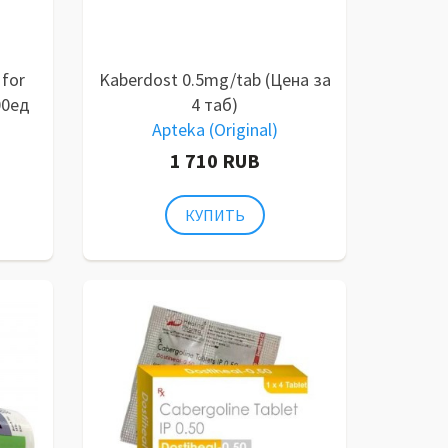
 for
Kaberdost 0.5mg/tab (Цена за
00ед
4 таб)
Apteka (Original)
1 710 RUB