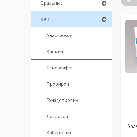
Оральные
ПКТ
Анастрозол
Кломид
Тамоксифен
Провирон
Гонадотропин
Летрозол
Ana
Каберголин