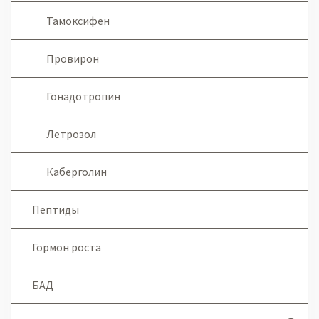
Тамоксифен
Провирон
Гонадотропин
Летрозол
Каберголин
Пептиды
Гормон роста
БАД