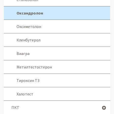
Оксандролон
Оксиметолон
Кленбутерол
Виагра
Метилтестостерон
Тироксин Т3
Халотест
ПКТ