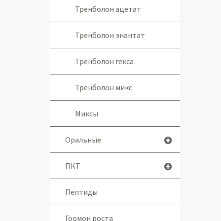
Тренболон ацетат
Тренболон энантат
Тренболон гекса
Тренболон микс
Миксы
Оральные
ПКТ
Пептиды
Гормон роста