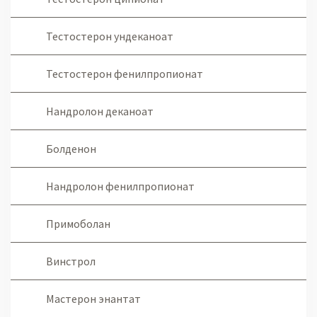
Тестостерон ундеканоат
Тестостерон фенилпропионат
Нандролон деканоат
Болденон
Нандролон фенилпропионат
Примоболан
Винстрол
Мастерон энантат