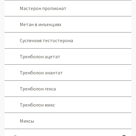
Мастерон пропионат
Метан в инъекциях
Суспензия тестостерона
Тренболон ацетат
Тренболон энантат
Тренболон гекса
Тренболон микс
Миксы