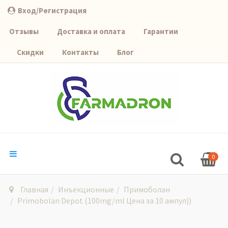
Вход/Регистрация
Отзывы
Доставка и оплата
Гарантии
Скидки
Контакты
Блог
0
Главная
Инъекционные
Примоболан
Primobolan Depot (100mg/ml Цена за 10 ампул))