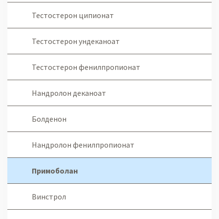
Тестостерон ципионат
Тестостерон ундеканоат
Тестостерон фенилпропионат
Нандролон деканоат
Болденон
Нандролон фенилпропионат
Примоболан
Винстрол