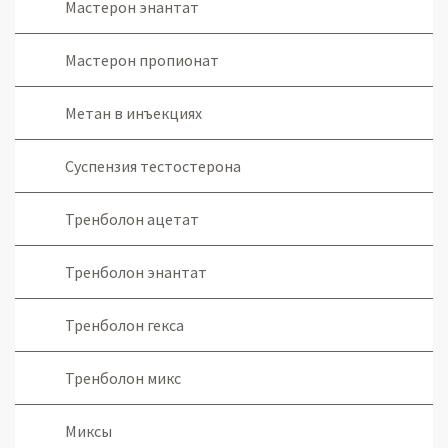
Мастерон энантат
Мастерон пропионат
Метан в инъекциях
Суспензия тестостерона
Тренболон ацетат
Тренболон энантат
Тренболон гекса
Тренболон микс
Миксы