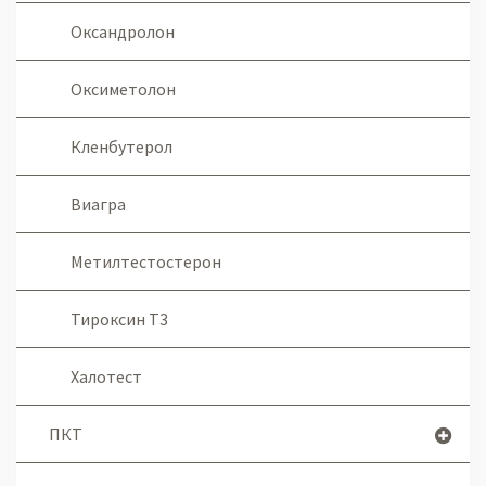
Оксандролон
Оксиметолон
Кленбутерол
Виагра
Метилтестостерон
Тироксин Т3
Халотест
ПКТ