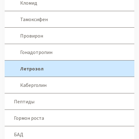
Кломид
Тамоксифен
Провирон
Гонадотропин
Летрозол
Каберголин
Пептиды
Гормон роста
БАД