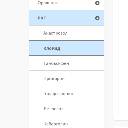
Оральные
ПКТ
Анастрозол
Кломид
Тамоксифен
Провирон
Гонадотропин
Летрозол
Каберголин