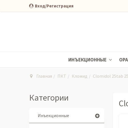
Вход/Регистрация
ИНЪЕКЦИОННЫЕ
ОР
Главная
ПКТ
Кломид
Clomidol 25tab 
Категории
Cl
Инъекционные