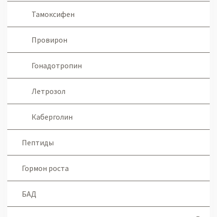
Тамоксифен
Провирон
Гонадотропин
Летрозол
Каберголин
Пептиды
Гормон роста
БАД