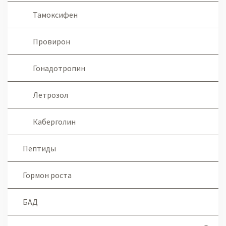
Тамоксифен
Провирон
Гонадотропин
Летрозол
Каберголин
Пептиды
Гормон роста
БАД