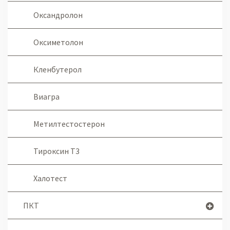
Оксандролон
Оксиметолон
Кленбутерол
Виагра
Метилтестостерон
Тироксин Т3
Халотест
ПКТ