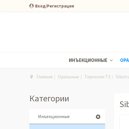
Вход/Регистрация
ИНЪЕКЦИОННЫЕ
ОР
Главная
Оральные
Тироксин Т3
Sibutr
Категории
Si
Инъекционные