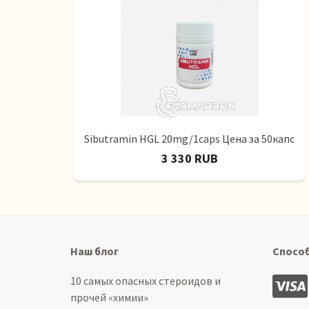
Sibutramin HGL 20mg/1caps Цена за 50капс
3 330 RUB
Наш блог
Спосо
10 самых опасных стероидов и
прочей «химии»