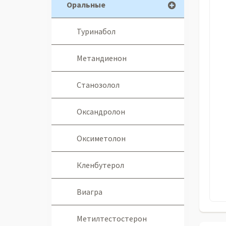
Оральные
Туринабол
Метандиенон
Станозолол
Оксандролон
Оксиметолон
Кленбутерол
Виагра
Метилтестостерон