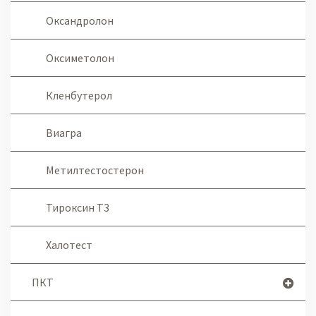
Оксандролон
Оксиметолон
Кленбутерол
Виагра
Метилтестостерон
Тироксин Т3
Халотест
ПКТ