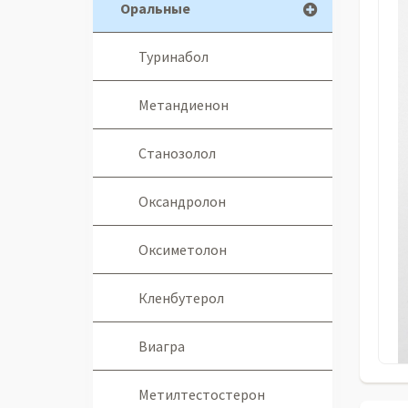
Оральные
Туринабол
Метандиенон
Станозолол
Оксандролон
Оксиметолон
Кленбутерол
Виагра
Метилтестостерон