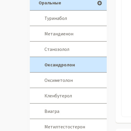
Оральные
Туринабол
Метандиенон
Станозолол
Оксандролон
Оксиметолон
Кленбутерол
Виагра
Метилтестостерон