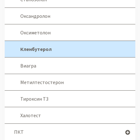
Оксандролон
Оксиметолон
Кленбутерол
Виагра
Метилтестостерон
Тироксин Т3
Халотест
ПКТ