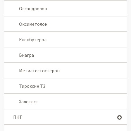
Оксандролон
Оксиметолон
Кленбутерол
Виагра
Метилтестостерон
Тироксин Т3
Халотест
ПКТ