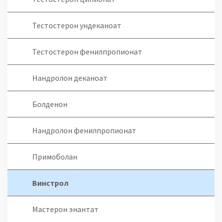
Тестостерон ундеканоат
Тестостерон фенилпропионат
Нандролон деканоат
Болденон
Нандролон фенилпропионат
Примоболан
Винстрол
Мастерон энантат