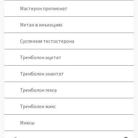
Мастерон пропионат
Метан в инъекциях
Суспензия тестостерона
Тренболон ацетат
Тренболон энантат
Тренболон гекса
Тренболон микс
Миксы