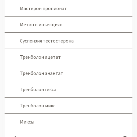
Мастерон пропионат
Метан в инъекциях
Суспензия тестостерона
Тренболон ацетат
Тренболон энантат
Тренболон гекса
Тренболон микс
Миксы