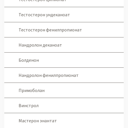
Тестостерон ундеканоат
Тестостерон фенилпропионат
Нандролон деканоат
Болденон
Нандролон фенилпропионат
Примоболан
Винстрол
Мастерон энантат