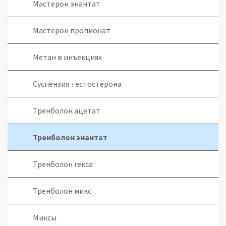
Мастерон энантат
Мастерон пропионат
Метан в инъекциях
Суспензия тестостерона
Тренболон ацетат
Тренболон энантат
Тренболон гекса
Тренболон микс
Миксы