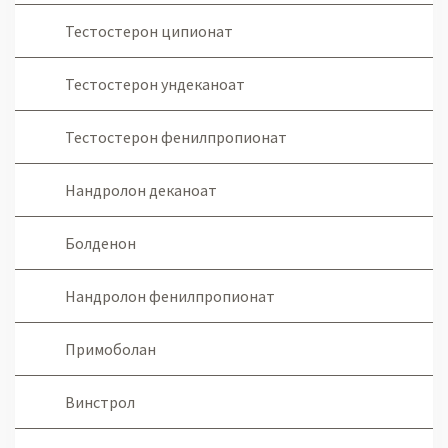
Тестостерон ципионат
Тестостерон ундеканоат
Тестостерон фенилпропионат
Нандролон деканоат
Болденон
Нандролон фенилпропионат
Примоболан
Винстрол