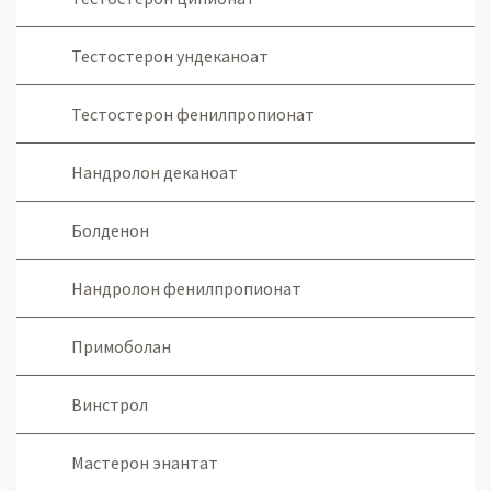
Тестостерон ундеканоат
Тестостерон фенилпропионат
Нандролон деканоат
Болденон
Нандролон фенилпропионат
Примоболан
Винстрол
Мастерон энантат