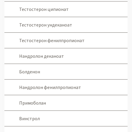
Тестостерон ципионат
Тестостерон ундеканоат
Тестостерон фенилпропионат
Нандролон деканоат
Болденон
Нандролон фенилпропионат
Примоболан
Винстрол