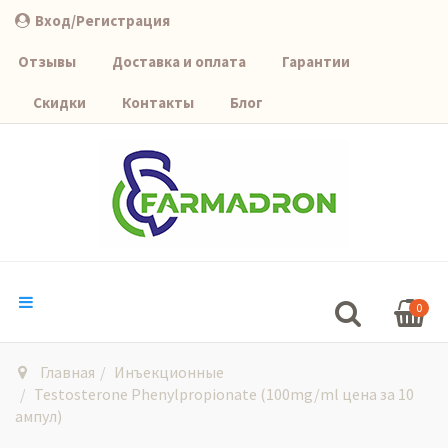
Вход/Регистрация
Отзывы
Доставка и оплата
Гарантии
Скидки
Контакты
Блог
0
Главная
Инъекционные
Testosterone Phenylpropionate (100mg/ml цена за 10
ампул)