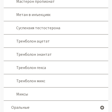
Мастерон пропионат
Метан в инъекциях
Суспензия тестостерона
Тренболон ацетат
Тренболон энантат
Тренболон гекса
Тренболон микс
Миксы
Оральные