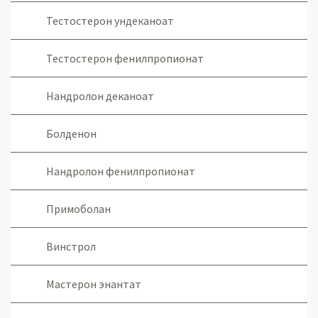
Тестостерон ундеканоат
Тестостерон фенилпропионат
Нандролон деканоат
Болденон
Нандролон фенилпропионат
Примоболан
Винстрол
Мастерон энантат