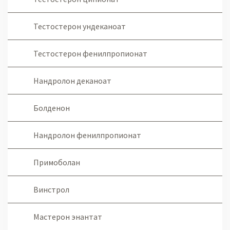
Тестостерон ундеканоат
Тестостерон фенилпропионат
Нандролон деканоат
Болденон
Нандролон фенилпропионат
Примоболан
Винстрол
Мастерон энантат