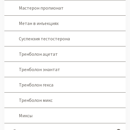
Мастерон пропионат
Метан в инъекциях
Суспензия тестостерона
Тренболон ацетат
Тренболон энантат
Тренболон гекса
Тренболон микс
Миксы