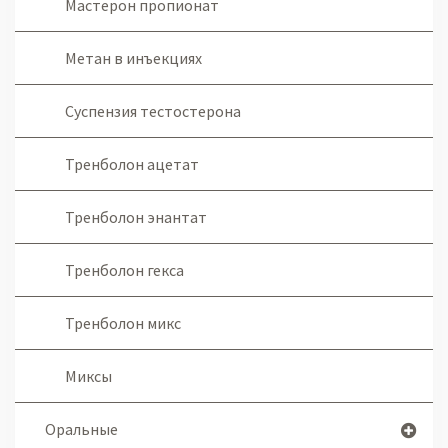
Мастерон пропионат
Метан в инъекциях
Суспензия тестостерона
Тренболон ацетат
Тренболон энантат
Тренболон гекса
Тренболон микс
Миксы
Оральные