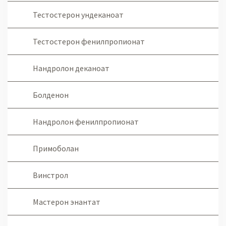
Тестостерон ундеканоат
Тестостерон фенилпропионат
Нандролон деканоат
Болденон
Нандролон фенилпропионат
Примоболан
Винстрол
Мастерон энантат