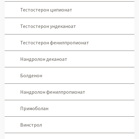
Тестостерон ципионат
Тестостерон ундеканоат
Тестостерон фенилпропионат
Нандролон деканоат
Болденон
Нандролон фенилпропионат
Примоболан
Винстрол