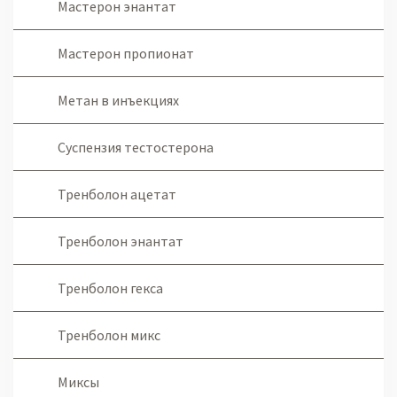
Мастерон энантат
Мастерон пропионат
Метан в инъекциях
Суспензия тестостерона
Тренболон ацетат
Тренболон энантат
Тренболон гекса
Тренболон микс
Миксы