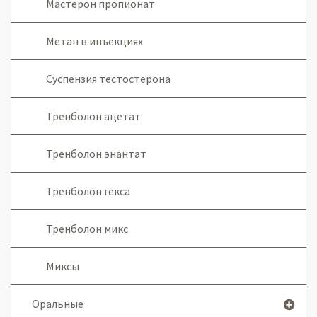
Мастерон пропионат
Метан в инъекциях
Суспензия тестостерона
Тренболон ацетат
Тренболон энантат
Тренболон гекса
Тренболон микс
Миксы
Оральные