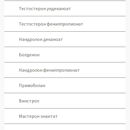
Тестостерон ундеканоат
Тестостерон фенилпропионат
Нандролон деканоат
Болденон
Нандролон фенилпропионат
Примоболан
Винстрол
Мастерон энантат