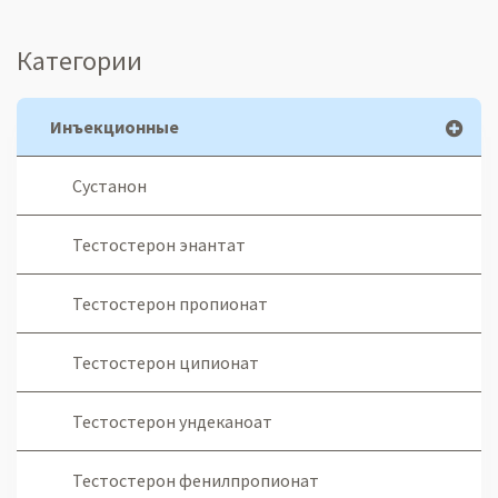
Категории
Инъекционные
Сустанон
Тестостерон энантат
Тестостерон пропионат
Тестостерон ципионат
Тестостерон ундеканоат
Тестостерон фенилпропионат