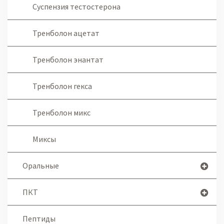
Суспензия тестостерона
Тренболон ацетат
Тренболон энантат
Тренболон гекса
Тренболон микс
Миксы
Оральные
ПКТ
Пептиды