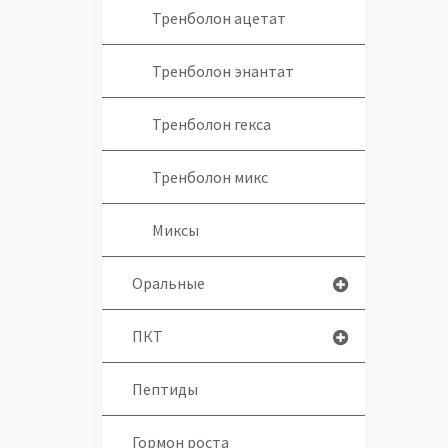
Тренболон ацетат
Тренболон энантат
Тренболон гекса
Тренболон микс
Миксы
Оральные
ПКТ
Пептиды
Гормон роста