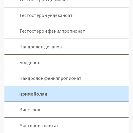
Тестостерон ундеканоат
Тестостерон фенилпропионат
Нандролон деканоат
Болденон
Нандролон фенилпропионат
Примоболан
Винстрол
Мастерон энантат