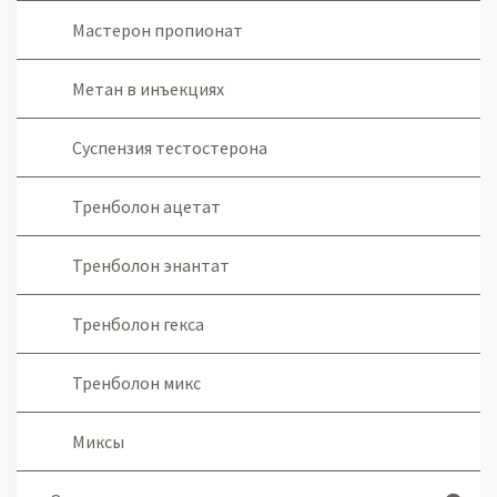
Мастерон пропионат
Метан в инъекциях
Суспензия тестостерона
Тренболон ацетат
Тренболон энантат
Тренболон гекса
Тренболон микс
Миксы