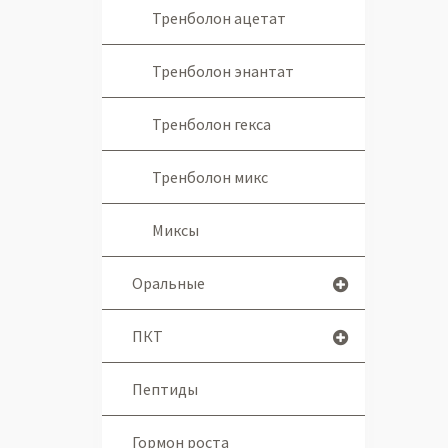
Тренболон ацетат
Тренболон энантат
Тренболон гекса
Тренболон микс
Миксы
Оральные
ПКТ
Пептиды
Гормон роста