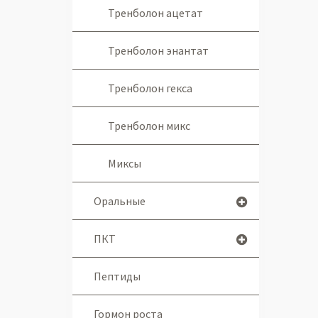
Тренболон ацетат
Тренболон энантат
Тренболон гекса
Тренболон микс
Миксы
Оральные
ПКТ
Пептиды
Гормон роста