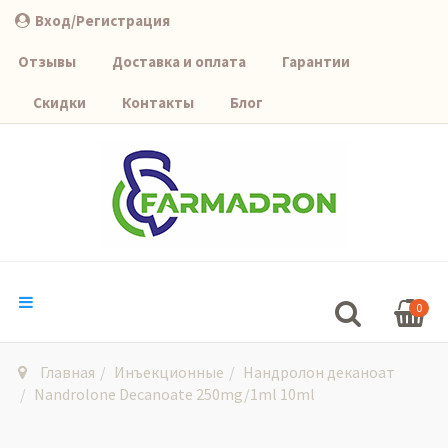
Вход/Регистрация
Отзывы
Доставка и оплата
Гарантии
Скидки
Контакты
Блог
0
Главная
Инъекционные
Нандролон деканоат
Nandrolone Decanoate 250mg/1ml 10ml