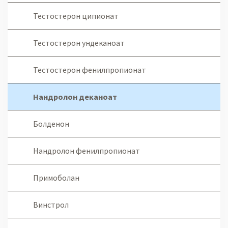
Тестостерон ципионат
Тестостерон ундеканоат
Тестостерон фенилпропионат
Нандролон деканоат
Болденон
Нандролон фенилпропионат
Примоболан
Винстрол