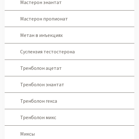
Мастерон энантат
Мастерон пропионат
Метан в инъекциях
Суспензия тестостерона
Тренболон ацетат
Тренболон энантат
Тренболон гекса
Тренболон микс
Миксы