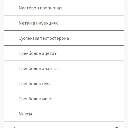
Мастерон пропионат
Метан в инъекциях
Суспензия тестостерона
Тренболон ацетат
Тренболон энантат
Тренболон гекса
Тренболон микс
Миксы