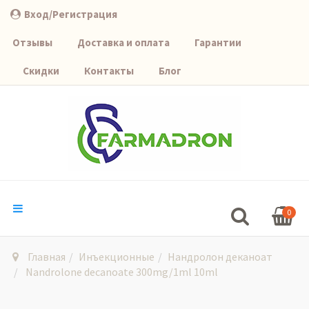
Вход/Регистрация
Отзывы
Доставка и оплата
Гарантии
Скидки
Контакты
Блог
0
Главная
Инъекционные
Нандролон деканоат
Nandrolone decanoate 300mg/1ml 10ml