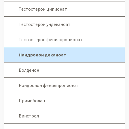
Тестостерон ципионат
Тестостерон ундеканоат
Тестостерон фенилпропионат
Нандролон деканоат
Болденон
Нандролон фенилпропионат
Примоболан
Винстрол