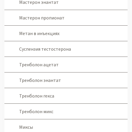
Мастерон энантат
Мастерон пропионат
Метан в инъекциях
Суспензия тестостерона
Тренболон ацетат
Тренболон энантат
Тренболон гекса
Тренболон микс
Миксы