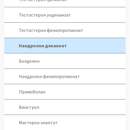
Тестостерон ундеканоат
Тестостерон фенилпропионат
Нандролон деканоат
Болденон
Нандролон фенилпропионат
Примоболан
Винстрол
Мастерон энантат