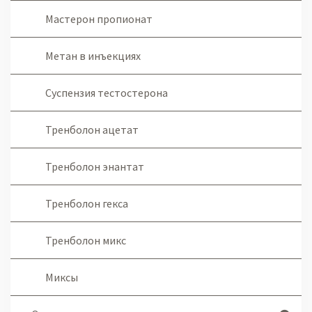
Мастерон пропионат
Метан в инъекциях
Суспензия тестостерона
Тренболон ацетат
Тренболон энантат
Тренболон гекса
Тренболон микс
Миксы