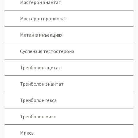
Мастерон энантат
Мастерон пропионат
Метан в инъекциях
Суспензия тестостерона
Тренболон ацетат
Тренболон энантат
Тренболон гекса
Тренболон микс
Миксы