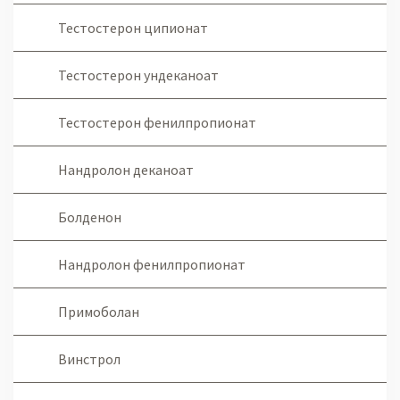
Тестостерон ципионат
Тестостерон ундеканоат
Тестостерон фенилпропионат
Нандролон деканоат
Болденон
Нандролон фенилпропионат
Примоболан
Винстрол