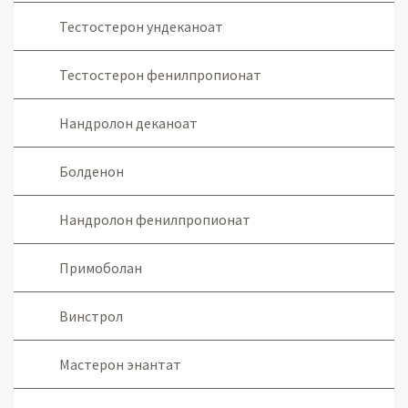
Тестостерон ундеканоат
Тестостерон фенилпропионат
Нандролон деканоат
Болденон
Нандролон фенилпропионат
Примоболан
Винстрол
Мастерон энантат