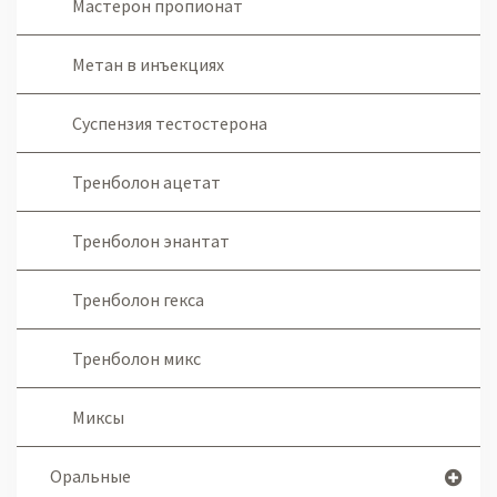
Мастерон пропионат
Метан в инъекциях
Суспензия тестостерона
Тренболон ацетат
Тренболон энантат
Тренболон гекса
Тренболон микс
Миксы
Оральные