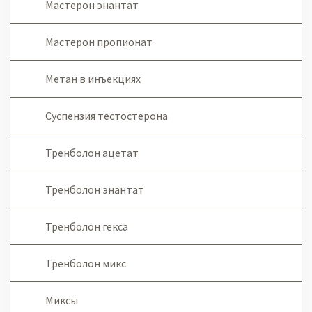
Мастерон энантат
Мастерон пропионат
Метан в инъекциях
Суспензия тестостерона
Тренболон ацетат
Тренболон энантат
Тренболон гекса
Тренболон микс
Миксы