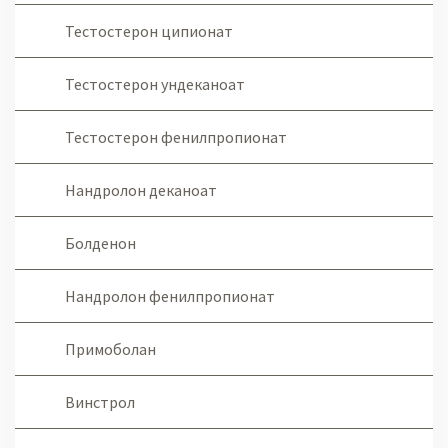
Тестостерон ципионат
Тестостерон ундеканоат
Тестостерон фенилпропионат
Нандролон деканоат
Болденон
Нандролон фенилпропионат
Примоболан
Винстрол