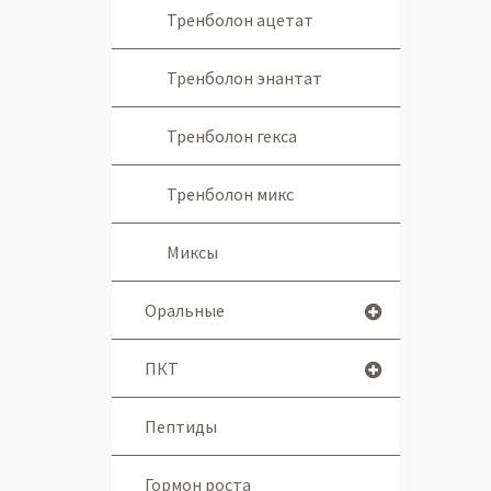
Тренболон ацетат
Тренболон энантат
Тренболон гекса
Тренболон микс
Миксы
Оральные
ПКТ
Пептиды
Гормон роста