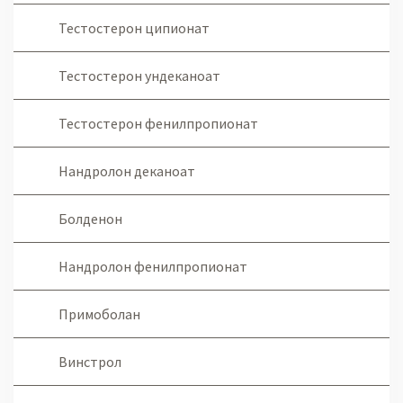
Тестостерон ципионат
Тестостерон ундеканоат
Тестостерон фенилпропионат
Нандролон деканоат
Болденон
Нандролон фенилпропионат
Примоболан
Винстрол