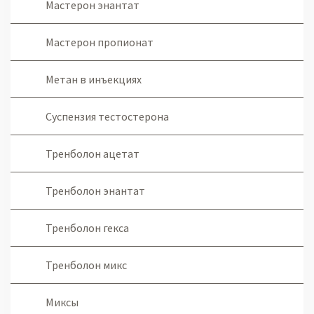
Мастерон энантат
Мастерон пропионат
Метан в инъекциях
Суспензия тестостерона
Тренболон ацетат
Тренболон энантат
Тренболон гекса
Тренболон микс
Миксы