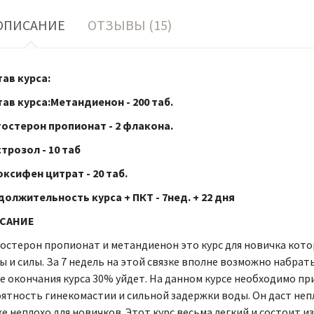
ОПИСАНИЕ
ОТЗЫВЫ (15)
ав курса:
ав курса:Метандиенон - 200 таб.
остерон пропионат - 2 флакона.
трозол - 10 таб
ксифен цитрат - 20 таб.
олжительность курса + ПКТ - 7нед. + 22 дня
САНИЕ
остерон пропионат и метандиенон это курс для новичка ко
ы и силы. За 7 недель на этой связке вполне возможно набрать
е окончания курса 30% уйдет. На данном курсе необходимо п
ятность гинекомастии и сильной задержки воды. Он даст неп
е неплохо для новичков. Этот курс весьма легкий и состоит 