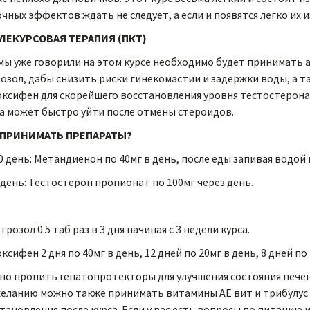
чных эффектов ждать не следует, а если и появятся легко их 
ЛЕКУРСОВАЯ ТЕРАПИЯ (ПКТ)
мы уже говорили на этом курсе необходимо будет принимать 
озол, дабы снизить риски гинекомастии и задержки воды, а т
ксифен для скорейшего восстановления уровня тестостерона. 
а может быстро уйти после отмены стероидов.
 ПРИНИМАТЬ ПРЕПАРАТЫ?
50 день: Метандиенон по 40мг в день, после еды запивая водой п
 день: Тестостерон пропионат по 100мг через день.
:
трозол 0.5 таб раз в 3 дня начиная с 3 недели курса.
ксифен 2 дня по 40мг в день, 12 дней по 20мг в день, 8 дней по 
о пропить гепатопротекторы для улучшения состояния пече
еланию можно также принимать витамины АЕ вит и трибулус с
тановления после курса. Если у вас есть вопросы по питанию