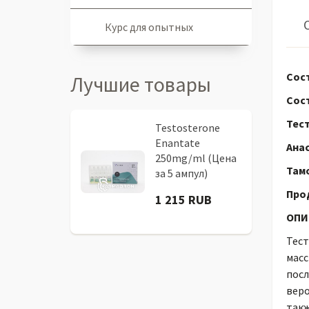
Курс для опытных
Сост
Лучшие товары
Сост
Тест
Testosterone
Enantate
Анас
250mg/ml (Цена
Тамо
за 5 ампул)
Прод
1 215 RUB
ОПИ
Тест
масс
посл
веро
такж