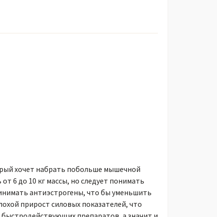
торый хочет набрать побольше мышечной
 от 6 до 10 кг массы, но следует понимать
ринимать антиэстрогены, что бы уменьшить
лохой прирост силовых показателей, что
из быстродействующих препаратов, а значит и