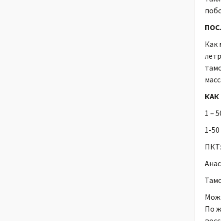
побо
ПОС
Как 
летр
тамо
масс
КАК
1 – 
1-50
ПКТ
Анас
Тамо
Можн
По ж
восс