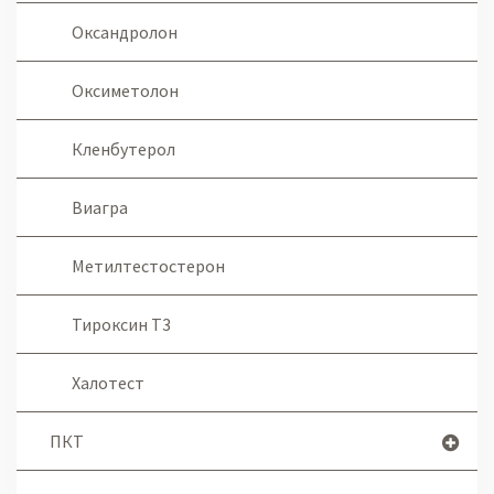
Оксандролон
Оксиметолон
Кленбутерол
Виагра
Метилтестостерон
Тироксин Т3
Халотест
ПКТ