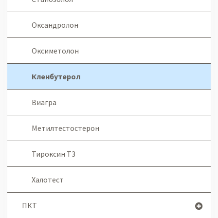
Оксандролон
Оксиметолон
Кленбутерол
Виагра
Метилтестостерон
Тироксин Т3
Халотест
ПКТ