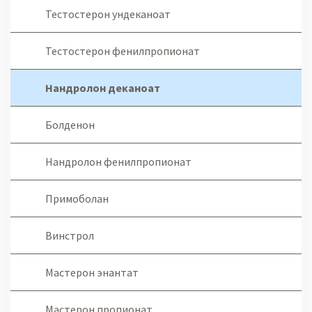
Тестостерон ундеканоат
Тестостерон фенилпропионат
Нандролон деканоат
Болденон
Нандролон фенилпропионат
Примоболан
Винстрол
Мастерон энантат
Мастерон пропионат