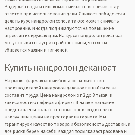
Задержка воды и
гинекомастии
часто встречаются у
атлетов при использовании деки. Снижает либидо если
делать курс
нандролон
соло, а также может снижать
настроение. Иногда люди жалуются на повышение
агрессии к окружающим. На курсе
нандролон
деканоат
могут появиться угри в районе спины, что легко
убирается мазями и гигиеной.
Купить
нандролон
деканоат
На рынке фармакологии большое количество
производителей
нандролон
деканоат
и найти ее не
составит труда. Цена
нандролон
от 2 до 3 тысяч в
зависимости от эфира и фирмы. В нашем магазине
представлены только топовые
производителе
по
наилучшим ценам на просторах интернета. Мы
гарантируем качество товара и безопасность доставки, а
все риски берем на себя.
Каждая
посылка застрахована и