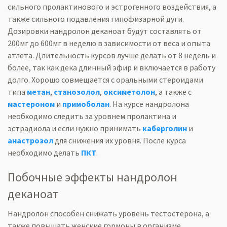
сильного
пролактинового
и
эстрогенного
воздействия, а
также сильного подавления гипофизарной дуги.
Дозировки
нандролон
деканоат
будут составлять от
200мг до 600мг в неделю в зависимости от веса и
опыта
атлета. Длительность курсов лучше делать от 8 недель и
более, так как дека длинный эфир и включается в работу
долго. Хорошо совмещается с оральными стероидами
типа
метан
,
станозолол
,
оксиметолон
, а также с
мастероном
и
примоболан
. На курсе
нандролона
необходимо следить за уровнем пролактина и
эстрадиола
и если нужно принимать
каберголин
и
анастрозол
для снижения их уровня. После курса
необходимо делать
ПКТ
.
Побочные эффекты
нандролон
деканоат
Нандролон
способен снижать уровень
тестостерона
, а
также повышать женские гормоны в организме.