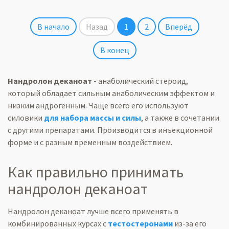
В начало
Назад
1
2
Вперёд
В конец
Нандролон
деканоат
- анаболический стероид,
который обладает сильным анаболическим эффектом и
низким
андрогенным
. Чаще всего его используют
силовики
для набора массы и силы
, а также в сочетании
с другими препаратами.
Производится
в инъекционной
форме и с разным временным воздействием.
Как правильно принимать
нандролон
деканоат
Нандролон
деканоат
лучше всего применять в
комбинированных курсах с
тестостеронами
из-за его